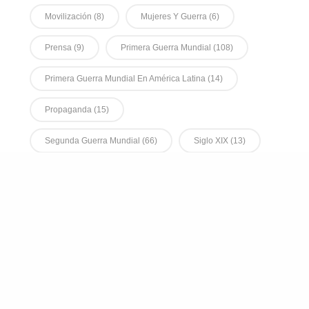
Movilización
(8)
Mujeres Y Guerra
(6)
Prensa
(9)
Primera Guerra Mundial
(108)
Primera Guerra Mundial En América Latina
(14)
Propaganda
(15)
Segunda Guerra Mundial
(66)
Siglo XIX
(13)
Siglo XX
(13)
Sociedades De Tiro
(7)
Voluntarios
(6)
ook
Spotify