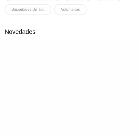
Sociedades De Tiro
Voluntarios
Novedades
1
Historia & Guerra nº 10 ya se encuentra
online
21/07/2026
2
Workshop Mujeres en las Américas en la
Gran Guerra
09/07/2026
3
Curso «Ecos de las dos guerras mundiales
en el Cono Sur»