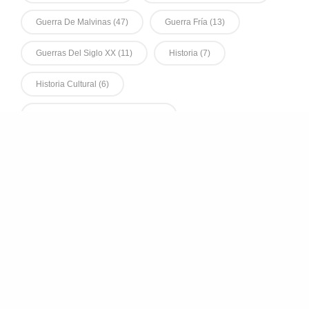
Guerra De Malvinas
(47)
Guerra Fría
(13)
Guerras Del Siglo XX
(11)
Historia
(7)
Historia Cultural
(6)
Historia Cultural De La Guerra
(9)
Historia De Las Emociones
(8)
Historia Global
(28)
Historia Marítima
(6)
Historia Medioambiental
(7)
Historia Militar
(12)
Historia Naval
(6)
Historia Social De La Guerra
(6)
Historia Social Y Cultural De La Guerra
(95)
Historiografía
(6)
Humanitarismo
(9)