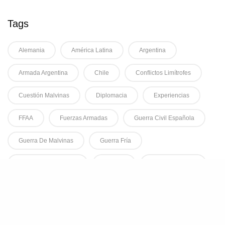
Tags
Alemania
América Latina
Argentina
Armada Argentina
Chile
Conflictos Limítrofes
Cuestión Malvinas
Diplomacia
Experiencias
FFAA
Fuerzas Armadas
Guerra Civil Española
Guerra De Malvinas
Guerra Fría
Guerras Del Siglo XX
Historia
Historia Cultural
Historia Cultural De La Guerra
Historia De Las Emociones
Historia Global
Historia Marítima