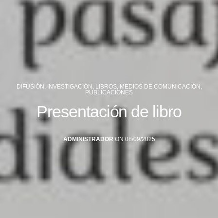
DIFUSIÓN
,
INVESTIGACIÓN
,
LIBROS
,
MEDIOS DE COMUNICACIÓN
,
PUBLICACIONES
Presentación de libro
ADMINISTRADOR
ON 08/09/2025