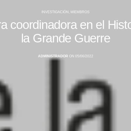
INVESTIGACIÓN
,
MIEMBROS
a coordinadora en el Histo
la Grande Guerre
ADMINISTRADOR
ON 05/06/2022