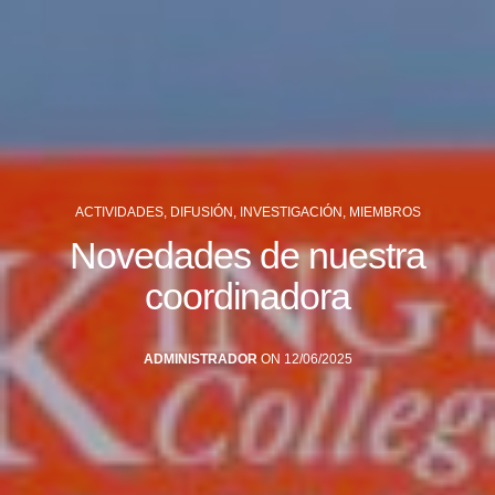
ACTIVIDADES
,
DIFUSIÓN
,
INVESTIGACIÓN
,
MIEMBROS
Novedades de nuestra
coordinadora
ADMINISTRADOR
ON 12/06/2025