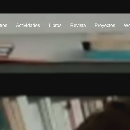
tros
Actividades
Libros
Revista
Proyectos
Wo