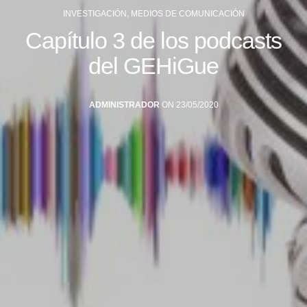
INVESTIGACIÓN
,
MEDIOS DE COMUNICACIÓN
Capítulo 3 de los podcasts
del GEHiGue
ADMINISTRADOR
ON 23/05/2020