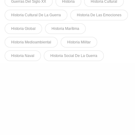
Guerras Del Siglo XX
Historia
Historia Cultural
Historia Cultural De La Guerra
Historia De Las Emociones
Historia Global
Historia Marítima
Historia Medioambiental
Historia Militar
Historia Naval
Historia Social De La Guerra
Historia Social Y Cultural De La Guerra
Historiografía
Humanitarismo
Inmigración
Inmigración Y Guerra
Intelectuales
Malvinas
Mediadores Culturales
Militares
Movilización
Mujeres Y Guerra
Prensa
Primera Guerra Mundial